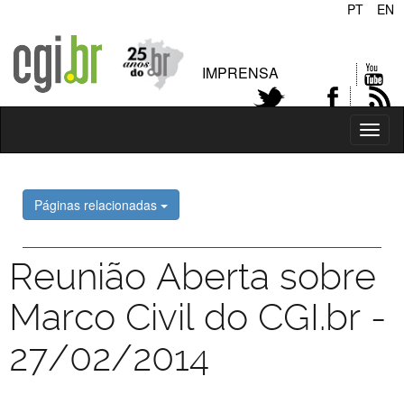
Neutralidad
Ir
PT
EN
para
o
conteúdo
IMPRENSA
|
A
N
Toggl
R
naviga
CGI.br
Páginas relacionadas
Reunião Aberta sobre
Marco Civil do CGI.br -
27/02/2014